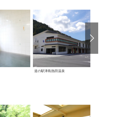
道の駅津島熱田温泉
游の里温泉（