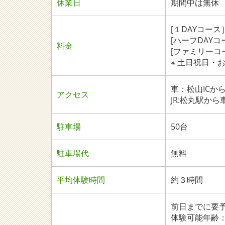
休業日
期間中は無休
[１DAYコース
[ハーフDAYコ
料金
[ファミリーコー
※ 土日祝日・お
車：松山ICから
アクセス
JR:松丸駅から
駐車場
50台
駐車場代
無料
平均体験時間
約３時間
前日までに要
体験可能年齢：