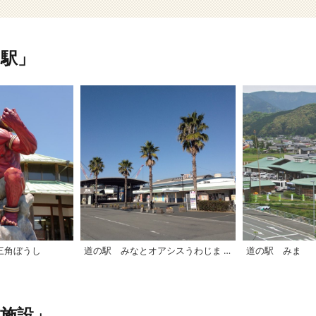
駅」
三角ぼうし
道の駅 みなとオアシスうわじま きさいや広場
道の駅 みま
施設」