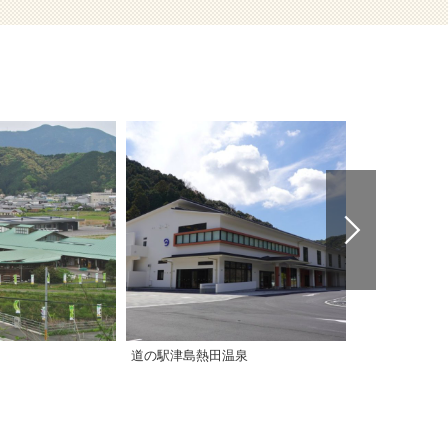
道の駅津島熱田温泉
道の駅 日吉