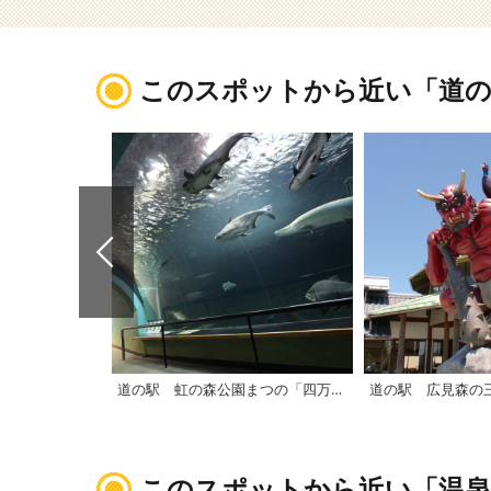
このスポットから近い「道の
道の駅 虹の森公園まつの「四万十川学習センターおさかな館」
道の駅 広見森の
このスポットから近い「温泉