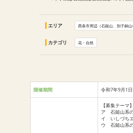
エリア
西条市周辺（石鎚山、別子銅山
カテゴリ
花・自然
開催期間
令和7年9月1
【募集テーマ
ア 石鎚山系
イ いしづち
ウ 石鎚山系