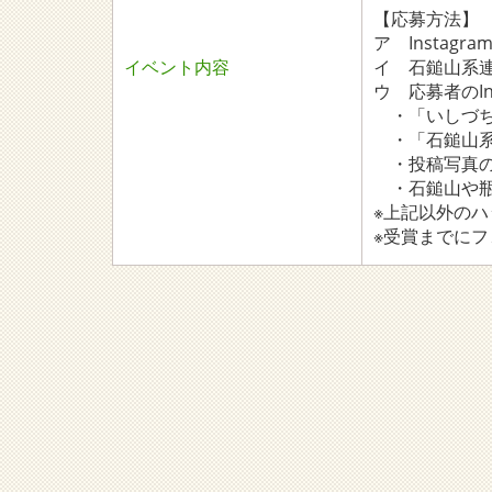
【応募方法】
ア Insta
イベント内容
イ 石鎚山系連携事
ウ 応募者のI
・「いしづち
・「石鎚山系フ
・投稿写真の
・石鎚山や瓶
※上記以外の
※受賞までに