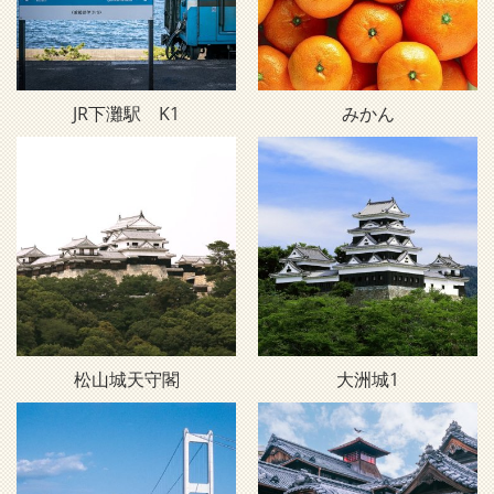
JR下灘駅 K1
みかん
松山城天守閣
大洲城1