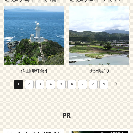
佐田岬灯台4
大洲城10
1
2
3
4
5
6
7
8
9
PR