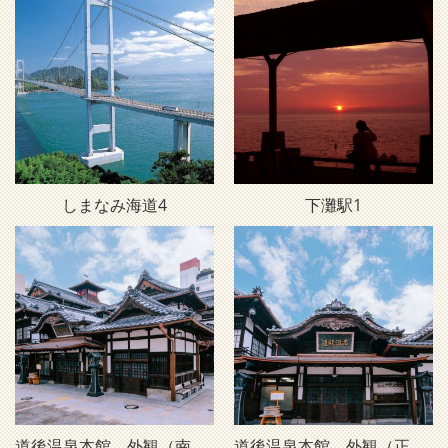
しまなみ海道4
下灘駅1
道後温泉本館 外観（南西・昼）D1
道後温泉本館 外観（正面・昼）D2