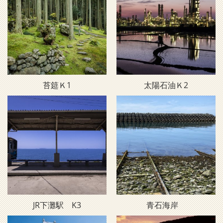
苔筵Ｋ1
太陽石油Ｋ2
JR下灘駅 K3
青石海岸