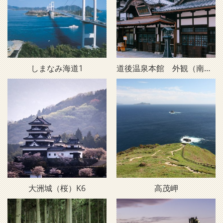
しまなみ海道1
道後温泉本館 外観（南西・昼）D2
大洲城（桜）K6
高茂岬