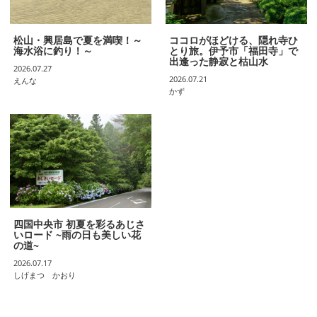
松山・興居島で夏を満喫！～
ココロがほどける、隠れ寺ひ
海水浴に釣り！～
とり旅。伊予市「福田寺」で
出逢った静寂と枯山水
2026.07.27
2026.07.21
えんな
かず
四国中央市 初夏を彩るあじさ
いロード ~雨の日も美しい花
の道~
2026.07.17
しげまつ かおり