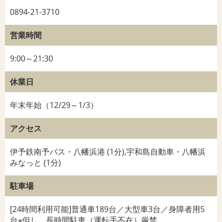
0894-21-3710
営業時間
9:00～21:30
休業日
年末年始（12/29～1/3）
アクセス
伊予鉄南予バス・八幡浜港 (1分),宇和島自動車・八幡浜
みなっと (1分)
駐車場
[24時間利用可能]普通車189台／大型車3台／身障者用5
台※但し、長時間駐車（運転手不在）厳禁