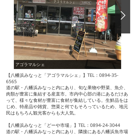
アゴラマルシェ
どー
【八幡浜みなっと「アゴラマルシェ」】TEL：0894-35-
6565
道の駅・八幡浜みなっと内にあり、旬な果物や野菜、魚介、
肉類が豊富に集結する産直市。市内中心部の港にあるだけあ
って、様々な食材が豊富に食材が集結している。生鮮品をは
じめ、特産品や雑貨、惣菜と何でもそろっているため、地元
民はもちろん観光客からも大人気。
【八幡浜みなっと「どーや市場」】TEL：0894-24-3044
道の駅・八幡浜みなっと内にあり、隣接にある八幡浜魚市場