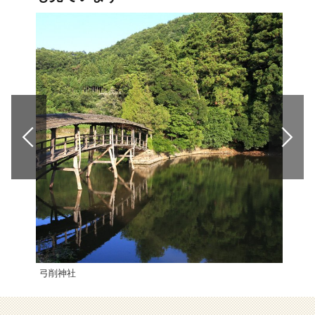
弓削神社
宇和