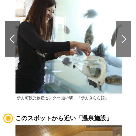
伊方町観光物産センター 道の駅 「伊方きらら館」
道の
このスポットから近い「温泉施設」