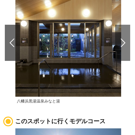
八幡浜黒湯温泉みなと湯
亀ヶ
このスポットに行くモデルコース