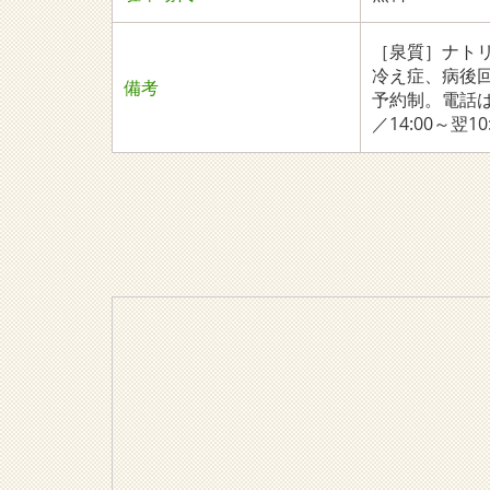
［泉質］ナト
冷え症、病後
備考
予約制。電話は0
／14:00～翌