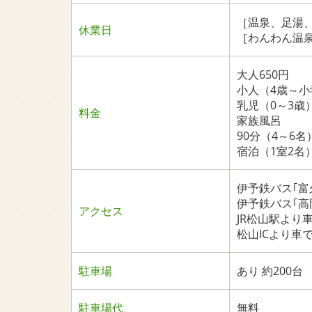
［温泉、足湯
休業日
［わんわん温
大人650円
小人（4歳～小
乳児（0～3歳
料金
家族風呂
90分（4～6名）
宿泊（1室2名）
伊予鉄バス｢富
伊予鉄バス｢高
アクセス
JR松山駅より車
松山ICより車で
駐車場
あり 約200台
駐車場代
無料