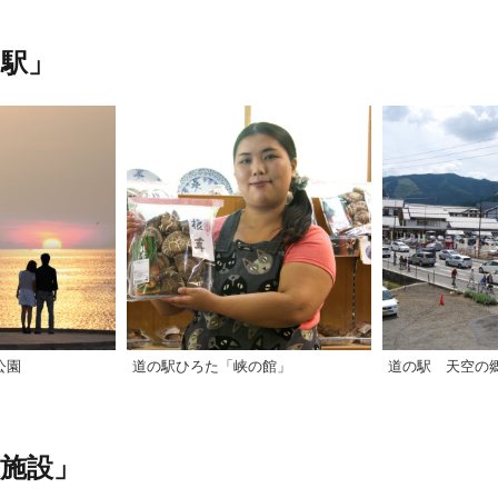
駅」
公園
道の駅ひろた「峡の館」
道の駅 天空の
施設」