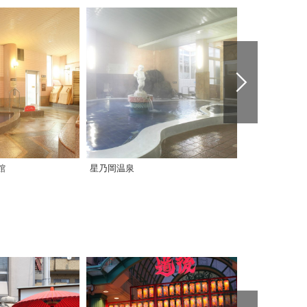
館
星乃岡温泉
道後温泉別館