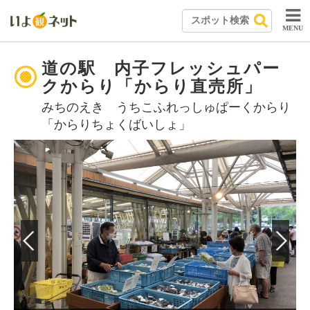
MENU
道の駅 内子フレッシュパー
クからり「からり直売所」
みちのえき うちこふれっしゅぱーくからり
「からりちょくばいしょ」