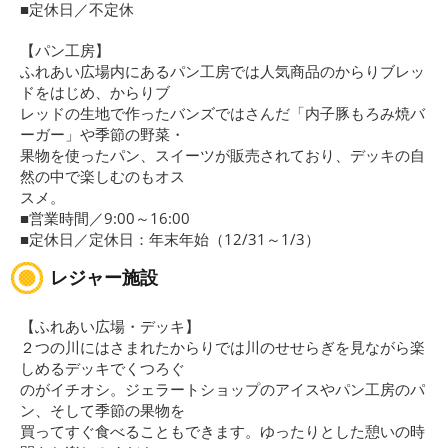
■定休日／不定休
【パン工房】
ふれあい広場内にあるパン工房では人気商品のからりブレッ
ドをはじめ、からりブ
レッドの生地で作ったバンズではさんだ「内子豚もろみ焼バ
ーガー」や季節の野菜・
果物を使ったパン、スイーツが販売されており、デッキの自
然の中で楽しむのもオス
スメ。
■営業時間／9:00～16:00
■定休日／定休日：年末年始（12/31～1/3）
レジャー施設
【ふれあい広場・デッキ】
２つの川にはさまれたからりでは川のせせらぎを見ながら楽
しめるデッキでくつろぐ
のがイチオシ。ジェラートショップのアイスやパン工房のパ
ン、そして季節の果物を
買ってすぐ食べることもできます。ゆったりとした憩いの時