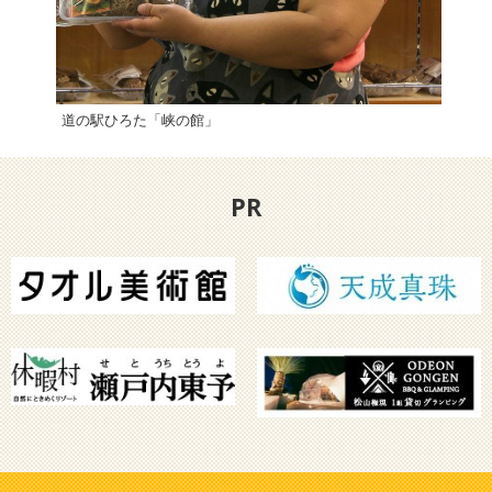
道の駅ひろた「峡の館」
道の
PR