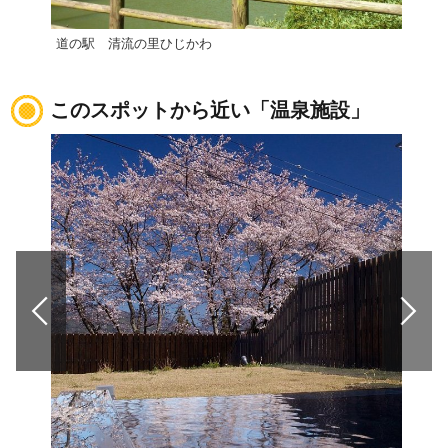
道の駅 清流の里ひじかわ
ふた
このスポットから近い「温泉施設」