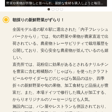
野菜や果物が所狭しと並べられ、新鮮な食材を購入しようと毎日多くの人々で賑わっている。週末には家族連れやカップルで賑わう。
内
朝採りの新鮮野菜がずらり！
全国モデル道の駅６駅に選出された「内子フレッシュ
パークからり」では、旬の野菜や果物が農家直送で出
荷されている。農産物トレーサビリティで栽培履歴を
公開しており、安心安全な農産物が並んでいるのも嬉
しい。
直売所では、花粉症に効果があるとされるナリルチン
を豊富に含む柑橘類の「じゃばら」を使ったクラフト
ビールやサイダーなどのじゃばら製品のほか、四季
折々の新鮮野菜や旬の果物、加工食材など品揃えが豊
富だ。また、本場ドイツで修行した職人が加工する、
からりオリジナルのソーセージなども人気。
施設内には、パン屋やレストランも併設されており、