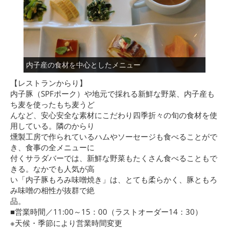
内子産の食材を中心としたメニュー
【レストランからり】
内子豚（SPFポーク）や地元で採れる新鮮な野菜、内子産も
ち麦を使ったもち麦うど
んなど、安心安全な素材にこだわり四季折々の旬の食材を使
用している。隣のからり
燻製工房で作られているハムやソーセージも食べることがで
き、食事の全メニューに
付くサラダバーでは、新鮮な野菜もたくさん食べることもで
きる。なかでも人気が高
い「内子豚もろみ味噌焼き」は、とても柔らかく、豚ともろ
み味噌の相性が抜群で絶
品。
■営業時間／11:00～15：00（ラストオーダー14：30）
※天候・季節により営業時間変更