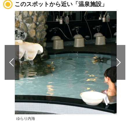
このスポットから近い「温泉施設」
ゆらり内海
山出