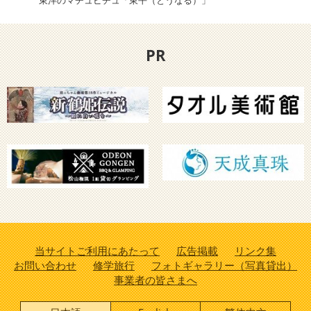
東洋のマチュピチュ「東平（とうなる）」
村上
PR
当サイトご利用にあたって
広告掲載
リンク集
お問い合わせ
修学旅行
フォトギャラリー（写真貸出）
事業者の皆さまへ