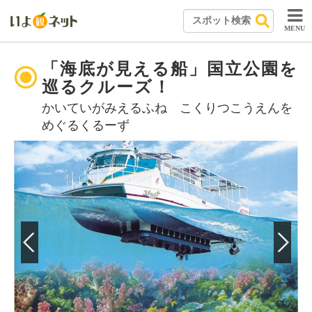
MENU
「海底が見える船」国立公園を
巡るクルーズ！
かいていがみえるふね こくりつこうえんを
めぐるくるーず