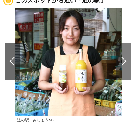
このスポットから近い「道の駅」
道の駅 みしょうMIC
道の