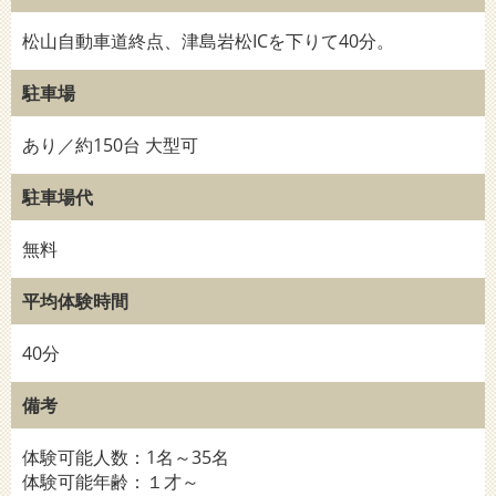
松山自動車道終点、津島岩松ICを下りて40分。
駐車場
あり／約150台 大型可
駐車場代
無料
平均体験時間
40分
備考
体験可能人数：1名～35名
体験可能年齢：１才～