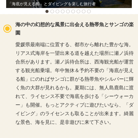
「海底が見える船」とダイビングを楽しむ旅行者
出
海の中の幻想的な風景に出会える熱帯魚とサンゴの楽
園
愛媛県最南端に位置する、都市から離れた豊かな海。
リアス式海岸を一望出来る道を越えた場所に瀬ノ浜待
合所があります。瀬ノ浜待合所は、西海観光船が運営
する観光船乗場。年中無休＆予約不要の「海底が見え
る船」にのればサンゴに群がる熱帯魚やシルバーに輝
く魚の大群が見れるかも。夏期には、無人島鹿島に渡
れて、ライセンス不要で海底を歩ける「シーウォーカ
ー」も開催。もっとアクティブに遊びたいなら、「ダ
イビング」のライセンスも取ることが出来ます。綺麗
な景色、海を見に、是非遊びに来て下さい。