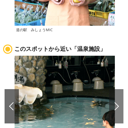
道の駅 みしょうMIC
道の
このスポットから近い「温泉施設」