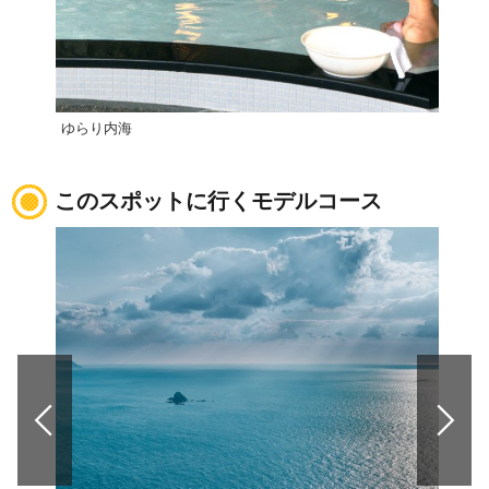
ゆらり内海
山出
このスポットに行くモデルコース