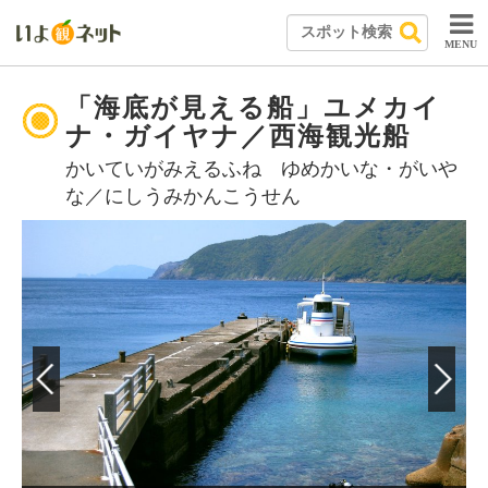
MENU
「海底が見える船」ユメカイ
ナ・ガイヤナ／西海観光船
かいていがみえるふね ゆめかいな・がいや
な／にしうみかんこうせん