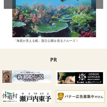
「海底が見える船」国立公園を巡るクルーズ！
シー
PR