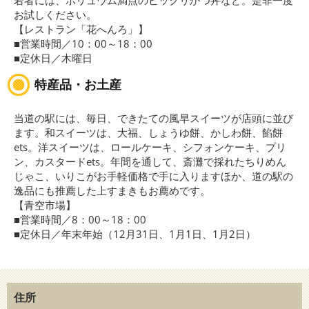
若者には、ボリュウム満点のビックリかつ丼など。是非一度
お試しください。
【レストラン「花へんろ」】
■営業時間／10：00～18：00
■定休日／木曜日
特産品・お土産
当道の駅には、毎日、できたての風早スイーツが店頭に並び
ます。和スイーツは、大福、しょうゆ餅、かしわ餅、餡餅
ets。洋スイーツは、ロールケーキ、シフォンケーキ、プリ
ン、カスタードets。年間を通して、斎灘で採れたちりめん
じゃこ、いりこがお手軽価格で手に入りますほか、道の駅の
逸品にも推薦した上すまきもお薦めです。
【青空市場】
■営業時間／8：00～18：00
■定休日／年末年始（12月31日、1月1日、1月2日）
住所