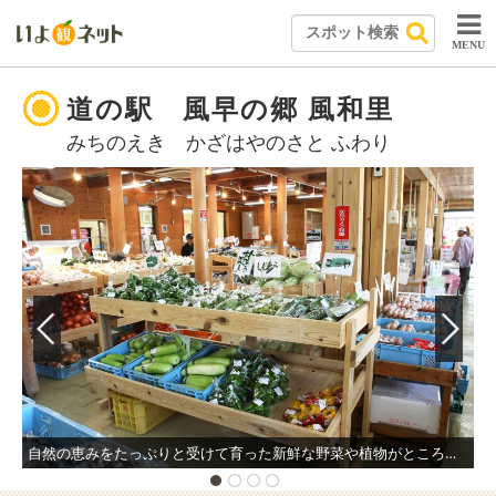
MENU
道の駅 風早の郷 風和里
みちのえき かざはやのさと ふわり
自然の恵みをたっぷりと受けて育った新鮮な野菜や植物がところ狭しと並ぶ青空市場。
周