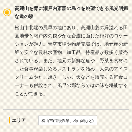
高縄山を背に瀬戸内斎灘の島々を眺望できる風光明媚
な道の駅
松山市北端の風早の地にあり、高縄山麓の緑溢れる田
園地帯と瀬戸内の穏やかな斎灘に面した絶好のロケー
ションが魅力。青空市場や物産売場では、地元産の新
鮮で安全な農林水産物、加工品、特産品が数多く販売
されている。また、地元の新鮮な魚や、野菜を食材に
した食事が楽しめるレストランを始め、人気のアイス
クリームやたこ焼き、じゃこ天などを販売する軽食コ
ーナーも併設され、風早の郷ならではの味を堪能する
ことができる。
エリア
松山市(道後温泉、松山城など)