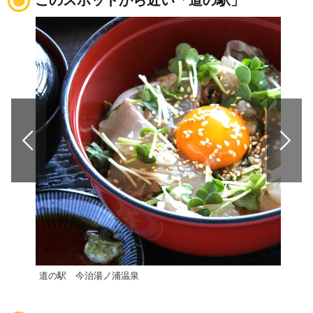
このスポットから近い「道の駅」
道の駅 今治湯ノ浦温泉
道の