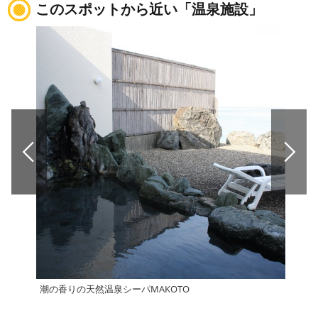
このスポットから近い「温泉施設」
潮の香りの天然温泉シーパMAKOTO
権現