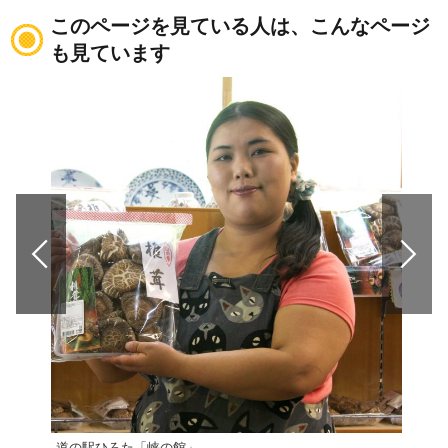
このページを見ている人は、こんなページ
も見ています
道の駅ひろた「峡の館」
ふた