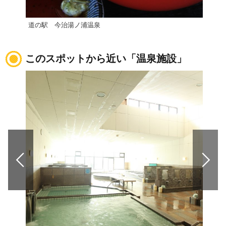
道の駅 今治湯ノ浦温泉
道の
このスポットから近い「温泉施設」