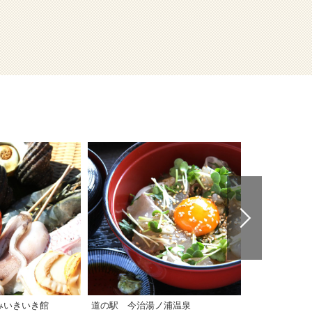
みいきいき館
道の駅 今治湯ノ浦温泉
道の駅 風早の