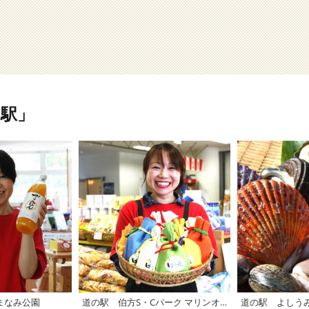
駅」
まなみ公園
道の駅 伯方S・Cパーク マリンオアシスはかた
道の駅 よしう