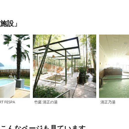
施設」
RT FESPA
竹庭 清正の湯
清正乃湯
、こんなページも見ています