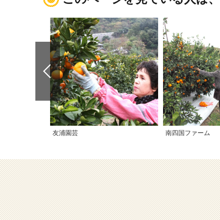
友浦園芸
南四国ファーム