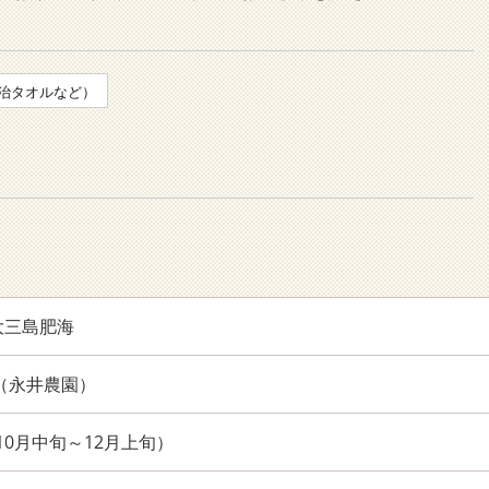
治タオルなど）
大三島肥海
062（永井農園）
0（10月中旬～12月上旬）