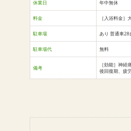
休業日
年中無休
料金
［入浴料金］大
駐車場
あり 普通車2
駐車場代
無料
［効能］神経
備考
後回復期、疲