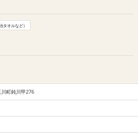
治タオルなど）
川町鈍川甲276