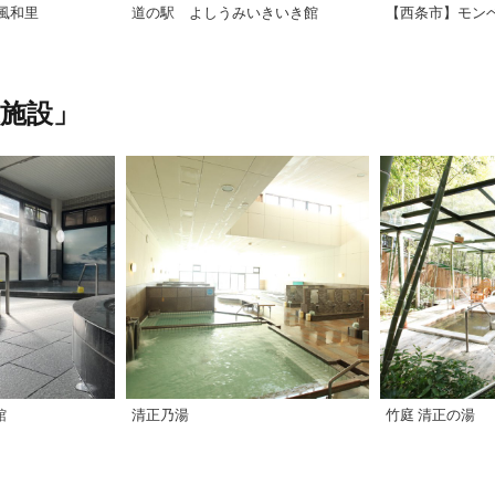
風和里
道の駅 よしうみいきいき館
施設」
館
清正乃湯
竹庭 清正の湯