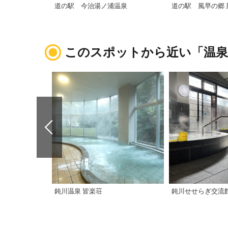
道の駅 今治湯ノ浦温泉
道の駅 風早の郷 
このスポットから近い「温泉
鈍川温泉 皆楽荘
鈍川せせらぎ交流