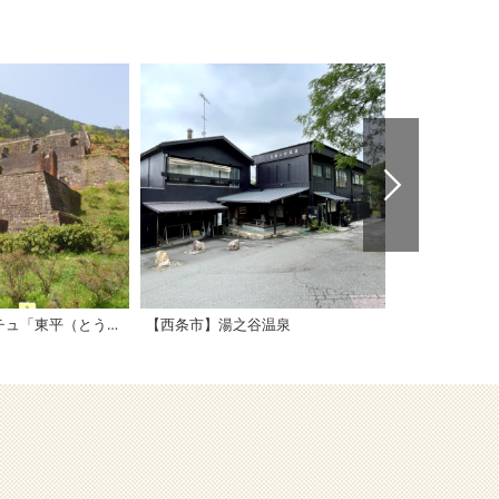
東洋のマチュピチュ「東平（とうなる）」
【西条市】湯之谷温泉
【西条市】本