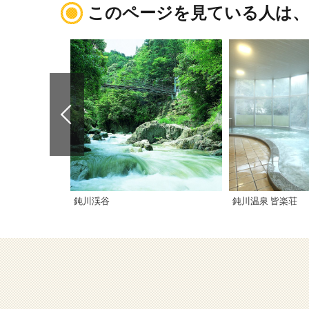
このページを見ている人は
鈍川渓谷
鈍川温泉 皆楽荘