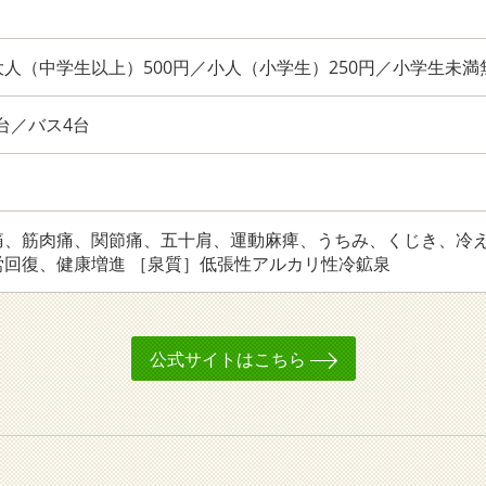
人（中学生以上）500円／小人（小学生）250円／小学生未満無
8台／バス4台
痛、筋肉痛、関節痛、五十肩、運動麻痺、うちみ、くじき、冷
労回復、健康増進 ［泉質］低張性アルカリ性冷鉱泉
公式サイトはこちら