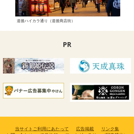
道後ハイカラ通り（道後商店街）
放生
PR
当サイトご利用にあたって
広告掲載
リンク集