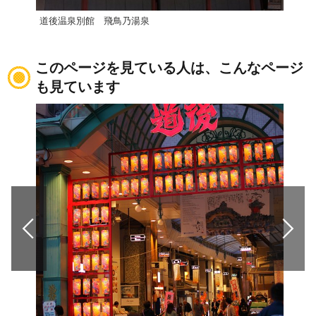
道後温泉別館 飛鳥乃湯泉
道後
このページを見ている人は、こんなページ
も見ています