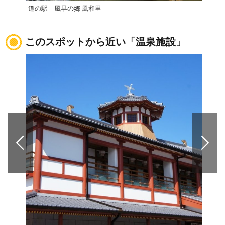
道の駅 風早の郷 風和里
道の
このスポットから近い「温泉施設」