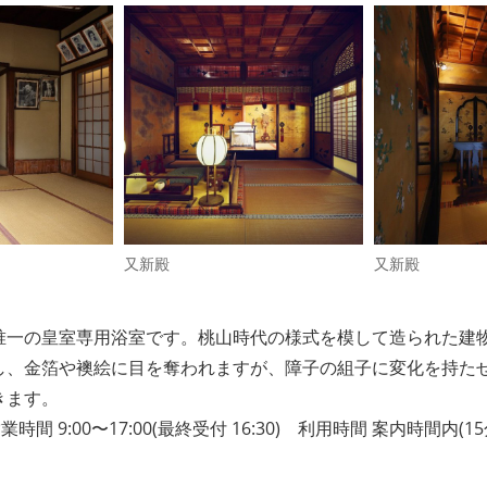
又新殿
又新殿
日本で唯一の皇室専用浴室です。桃山時代の様式を模して造られた
し、金箔や襖絵に目を奪われますが、障子の組子に変化を持た
きます。
間 9:00〜17:00(最終受付 16:30) 利用時間 案内時間内(1