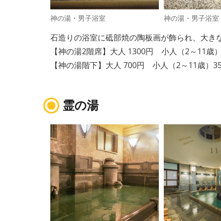
神の湯・男子浴室
神の湯・男子浴室
石造りの浴室に砥部焼の陶板画が飾られ、大き
【神の湯2階席】大人 1300円 小人（2～11歳）65
【神の湯階下】大人 700円 小人（2～11歳）350円
霊の湯