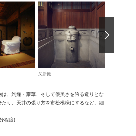
又新殿
又新殿
建物は、絢爛・豪華、そして優美さを誇る造りとな
せたり、天井の張り方を市松模様にするなど、細
5分程度)