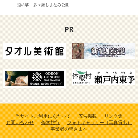
道の駅 多々羅しまなみ公園
亀老
PR
当サイトご利用にあたって
広告掲載
リンク集
お問い合わせ
修学旅行
フォトギャラリー（写真貸出）
事業者の皆さまへ