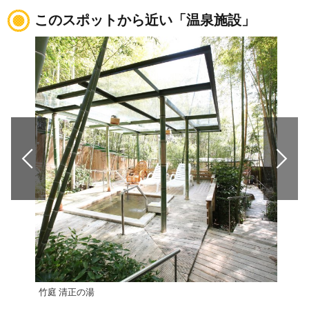
このスポットから近い「温泉施設」
竹庭 清正の湯
清正