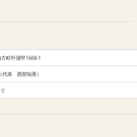
町叶浦甲1668-1
018（代表 西部知香）
すぐ