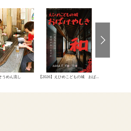
洞そうめん流し
【2026】えひめこどもの城 おばけやしき「和」
【2026】大