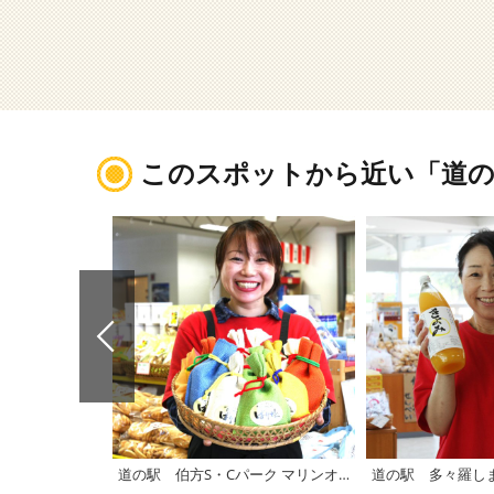
このスポットから近い「道の
道の駅 伯方S・Cパーク マリンオアシスはかた
道の駅 多々羅し