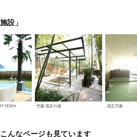
施設」
RT FESPA
竹庭 清正の湯
清正乃湯
、こんなページも見ています