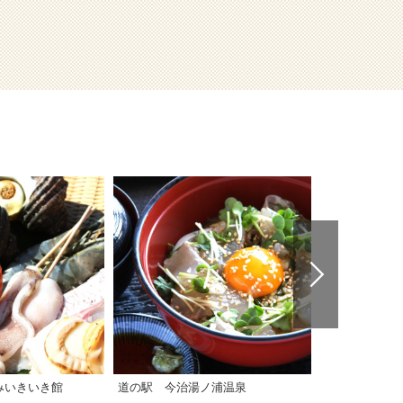
みいきいき館
道の駅 今治湯ノ浦温泉