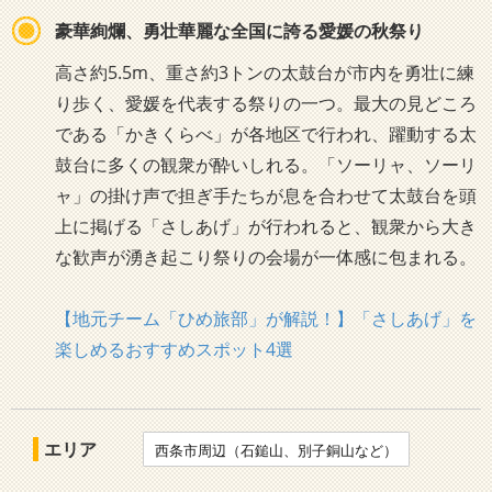
豪華絢爛、勇壮華麗な全国に誇る愛媛の秋祭り
高さ約5.5m、重さ約3トンの太鼓台が市内を勇壮に練
り歩く、愛媛を代表する祭りの一つ。最大の見どころ
である「かきくらべ」が各地区で行われ、躍動する太
鼓台に多くの観衆が酔いしれる。「ソーリャ、ソーリ
ャ」の掛け声で担ぎ手たちが息を合わせて太鼓台を頭
上に掲げる「さしあげ」が行われると、観衆から大き
な歓声が湧き起こり祭りの会場が一体感に包まれる。
【地元チーム「ひめ旅部」が解説！】「さしあげ」を
楽しめるおすすめスポット4選
エリア
西条市周辺（石鎚山、別子銅山など）