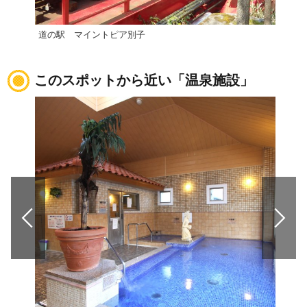
道の駅 マイントピア別子
【西
このスポットから近い「温泉施設」