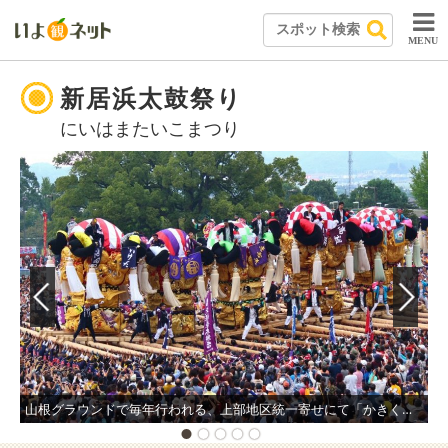
MENU
新居浜太鼓祭り
にいはまたいこまつり
山根グラウンドで毎年行われる、上部地区統一寄せにて「かきくらべ」を披露する太鼓台。