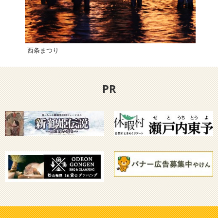
西条まつり
松山
PR