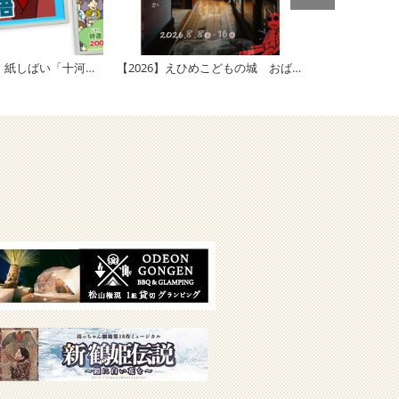
四国鉄道文化館 紙しばい「十河信二伝」
【2026】えひめこどもの城 おばけやしき「和」