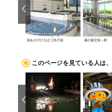
湯あそびひろば 三島乃湯
霧の森交湯～館
このページを見ている人は