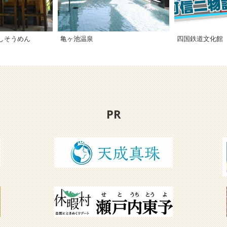
流しそうめん
亀ヶ池温泉
PR