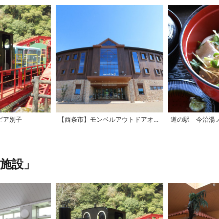
ピア別子
【西条市】モンベルアウトドアオアシス石鎚
道の駅 今治湯
施設」