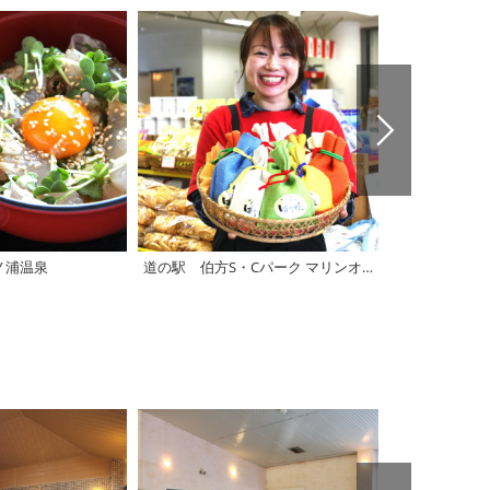
ノ浦温泉
道の駅 伯方S・Cパーク マリンオアシスはかた
道の駅 よし