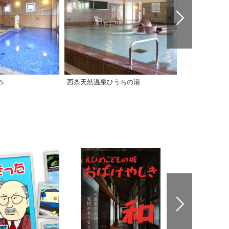
S
西条天然温泉ひうちの湯
【西条市】湯