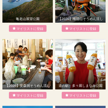
亀老山展望公園
【2026】権現山そうめん流し
【2026】安森洞そうめん流し
道の駅 多々羅しまなみ公園