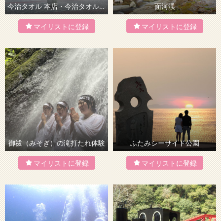
今治タオル 本店・今治タオルLAB（テクスポート今治）
面河渓
御祓（みそぎ）の滝打たれ体験
ふたみシーサイド公園