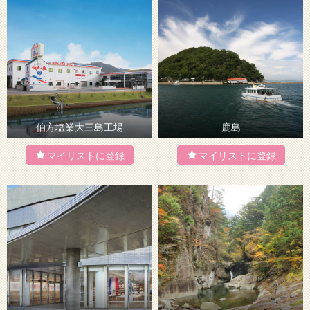
伯方塩業大三島工場
鹿島