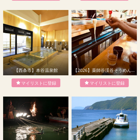
【西条市】本谷温泉館
【2026】薬師谷渓谷そうめん流し