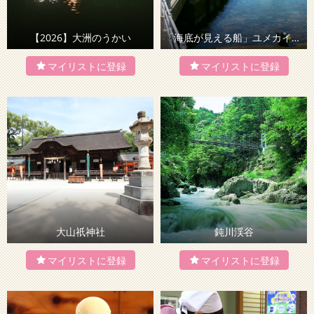
【2026】大洲のうかい
「海底が見える船」ユメカイナ・ガイヤナ／西海観光船
大山祇神社
鈍川渓谷