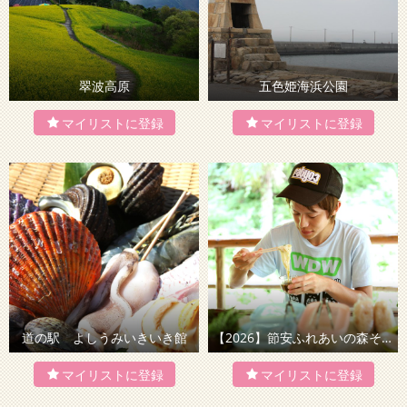
翠波高原
五色姫海浜公園
道の駅 よしうみいきいき館
【2026】節安ふれあいの森そうめん流し