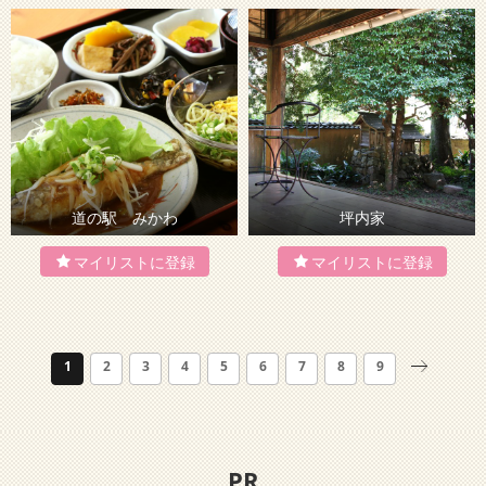
道の駅 みかわ
坪内家
1
2
3
4
5
6
7
8
9
PR