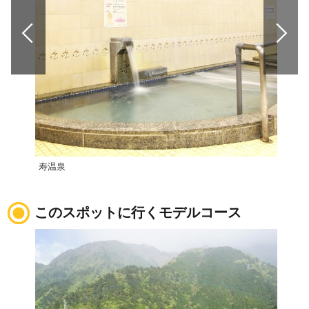
寿温泉
放生
このスポットに行くモデルコース