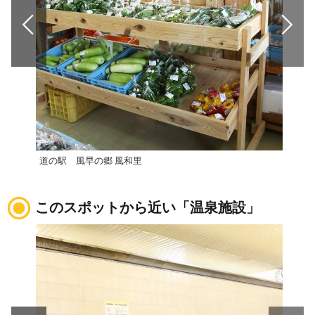
道の駅 風早の郷 風和里
道の
このスポットから近い「温泉施設」