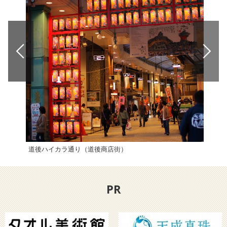
道後ハイカラ通り（道後商店街）
「海
PR