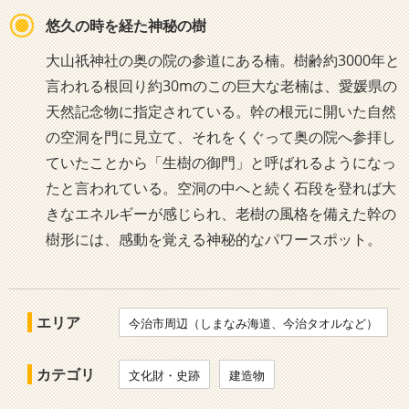
悠久の時を経た神秘の樹
大山祇神社の奥の院の参道にある楠。樹齢約3000年と
言われる根回り約30mのこの巨大な老楠は、愛媛県の
天然記念物に指定されている。幹の根元に開いた自然
の空洞を門に見立て、それをくぐって奥の院へ参拝し
ていたことから「生樹の御門」と呼ばれるようになっ
たと言われている。空洞の中へと続く石段を登れば大
きなエネルギーが感じられ、老樹の風格を備えた幹の
樹形には、感動を覚える神秘的なパワースポット。
エリア
今治市周辺（しまなみ海道、今治タオルなど）
カテゴリ
文化財・史跡
建造物