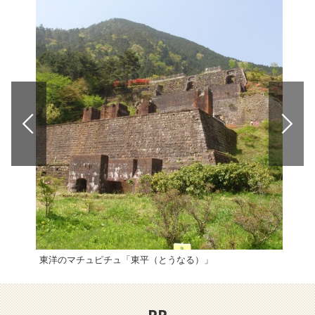
東洋のマチュピチュ「東平（とうなる）」
翠波