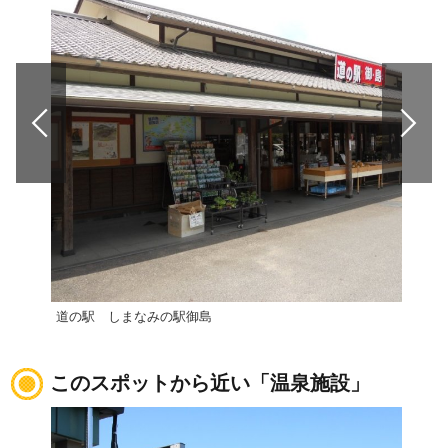
道の駅 しまなみの駅御島
道の
このスポットから近い「温泉施設」