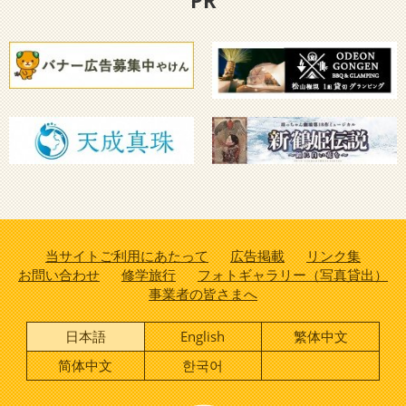
PR
当サイトご利用にあたって
広告掲載
リンク集
お問い合わせ
修学旅行
フォトギャラリー（写真貸出）
事業者の皆さまへ
日本語
English
繁体中文
简体中文
한국어