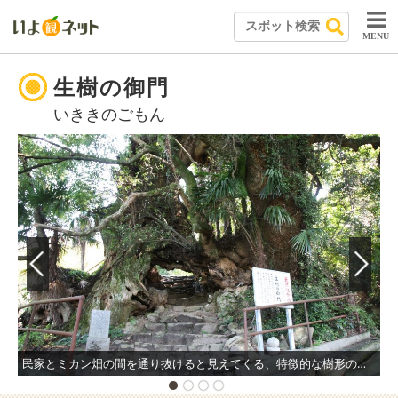
MENU
生樹の御門
いききのごもん
民家とミカン畑の間を通り抜けると見えてくる、特徴的な樹形の巨大な楠。