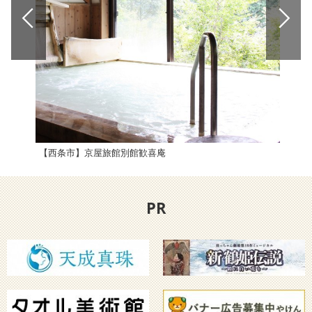
【西条市】京屋旅館別館歓喜庵
祓川
PR