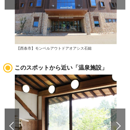
【西条市】モンベルアウトドアオアシス石鎚
道の
このスポットから近い「温泉施設」