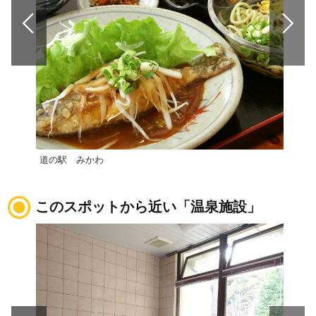
道の駅 みかわ
道の
このスポットから近い「温泉施設」