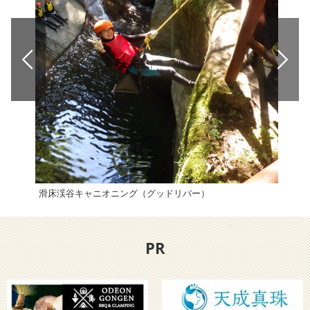
滑床渓谷キャニオニング（グッドリバー）
「海
PR