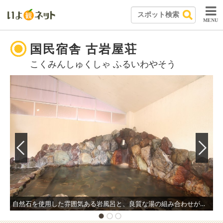
MENU
国民宿舎 古岩屋荘
こくみんしゅくしゃ ふるいわやそう
自然石を使用した雰囲気ある岩風呂と、良質な湯の組み合わせが魅力的な大浴場。