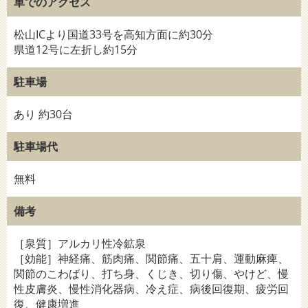
車でのアクセス
松山ICより国道33号を高知方面に約30分
県道12号に左折し約15分
駐車場
あり 約30台
駐車場代
無料
備考
［泉質］アルカリ性冷鉱泉
［効能］神経痛、筋肉痛、関節痛、五十肩、運動麻痺、
関節のこわばり、打ち身、くじき、切り傷、やけど、慢
性皮膚炎、慢性消化器病、冷え症、病後回復期、疲労回
復、健康増進