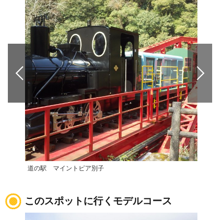
道の駅 マイントピア別子
新居
このスポットに行くモデルコース