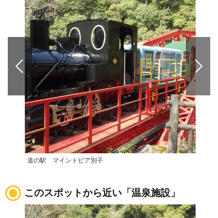
道の駅 マイントピア別子
【西
このスポットから近い「温泉施設」