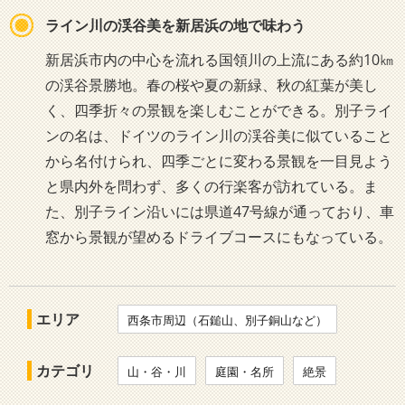
ライン川の渓谷美を新居浜の地で味わう
新居浜市内の中心を流れる国領川の上流にある約10㎞
の渓谷景勝地。春の桜や夏の新緑、秋の紅葉が美し
く、四季折々の景観を楽しむことができる。別子ライ
ンの名は、ドイツのライン川の渓谷美に似ていること
から名付けられ、四季ごとに変わる景観を一目見よう
と県内外を問わず、多くの行楽客が訪れている。ま
た、別子ライン沿いには県道47号線が通っており、車
窓から景観が望めるドライブコースにもなっている。
エリア
西条市周辺（石鎚山、別子銅山など）
カテゴリ
山・谷・川
庭園・名所
絶景