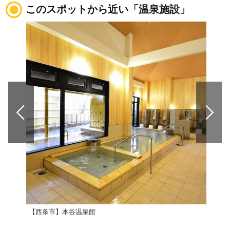
このスポットから近い「温泉施設」
【西条市】本谷温泉館
【西