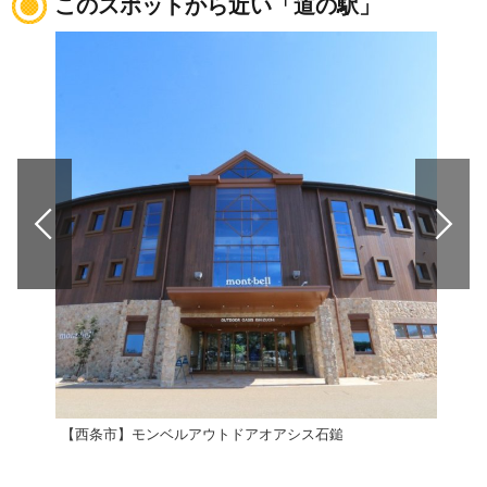
このスポットから近い「道の駅」
【西条市】モンベルアウトドアオアシス石鎚
道の