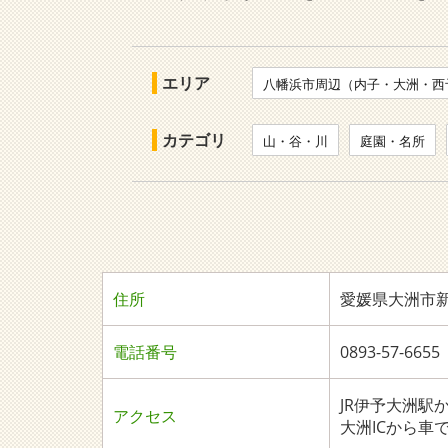
エリア
八幡浜市周辺（内子・大洲・西
カテゴリ
山・谷・川
庭園・名所
住所
愛媛県大洲市
電話番号
0893-57-6
JR伊予大洲駅
アクセス
大洲ICから車で