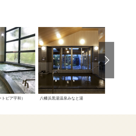
ートピア宇和）
八幡浜黒湯温泉みなと湯
クアテルメ宝