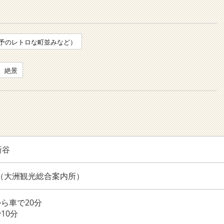
予のレトロな町並みなど）
絶景
新谷
655（大洲観光総合案内所）
から車で20分
10分