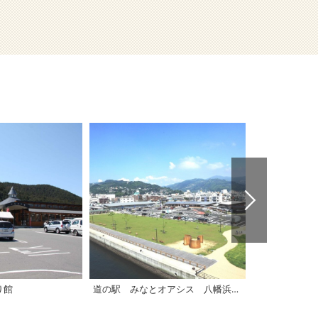
り館
道の駅 みなとオアシス 八幡浜みなっと「みなと交流館」
道の駅 小田