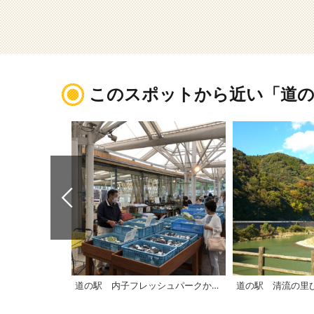
このスポットから近い「道の
道の駅 内子フレッシュパークからり「からり直売所」
道の駅 清流の里