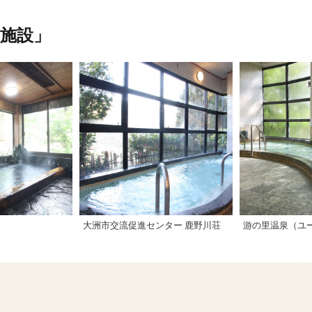
施設」
大洲市交流促進センター 鹿野川荘
游の里温泉（ユ