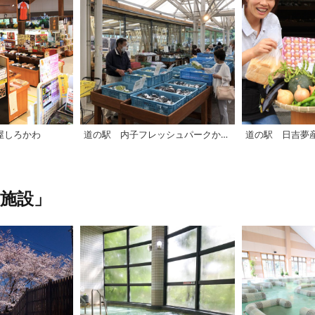
屋しろかわ
道の駅 内子フレッシュパークからり「からり直売所」
道の駅 日吉夢
施設」