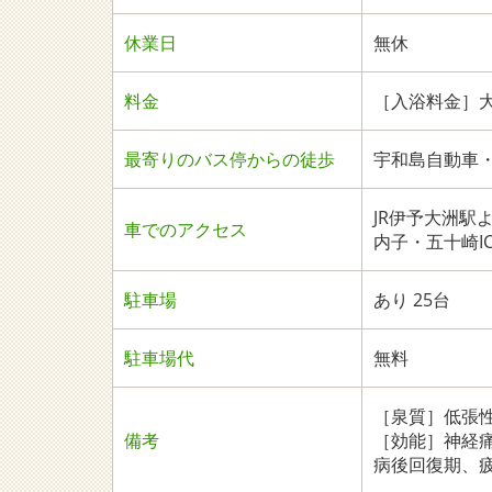
休業日
無休
料金
［入浴料金］大
最寄りのバス停からの徒歩
宇和島自動車・鹿
JR伊予大洲駅
車でのアクセス
内子・五十崎I
駐車場
あり 25台
駐車場代
無料
［泉質］低張
備考
［効能］神経
病後回復期、