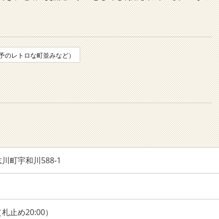
予のレトロな町並みなど）
川町宇和川588-1
0（札止め20:00）