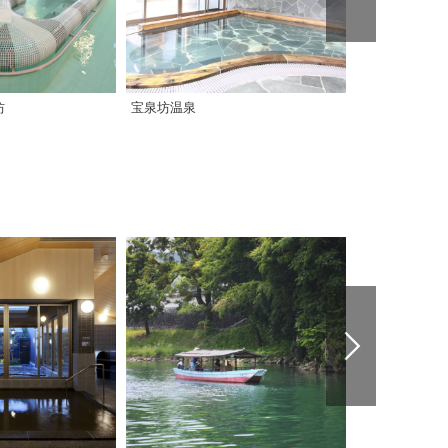
坊
宝泉坊温泉
成川渓谷 高