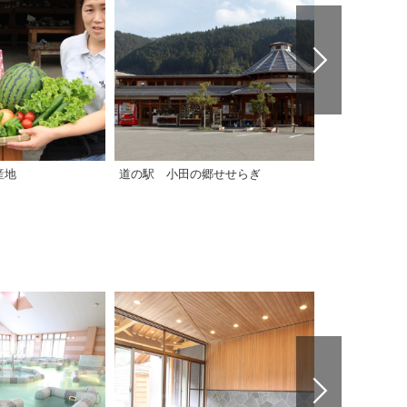
産地
道の駅 小田の郷せせらぎ
道の駅 どん