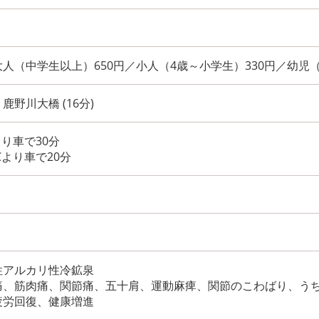
人（中学生以上）650円／小人（4歳～小学生）330円／幼児
野川大橋 (16分)
より車で30分
Cより車で20分
性アルカリ性冷鉱泉
痛、筋肉痛、関節痛、五十肩、運動麻痺、関節のこわばり、う
疲労回復、健康増進