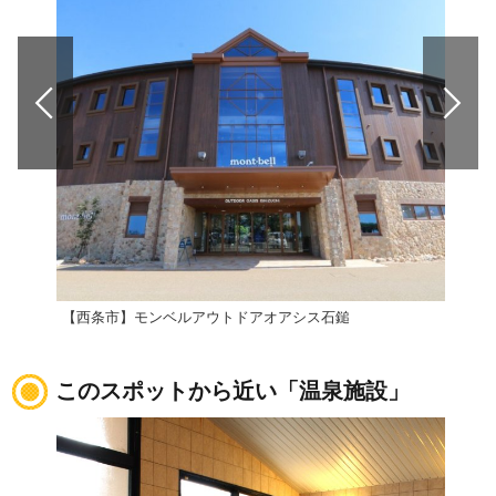
【西条市】モンベルアウトドアオアシス石鎚
道の
このスポットから近い「温泉施設」