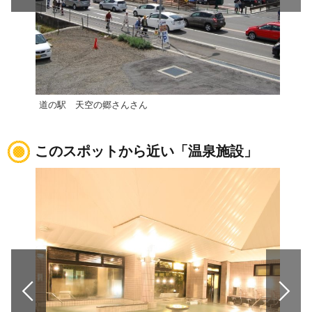
道の駅 天空の郷さんさん
道の
このスポットから近い「温泉施設」