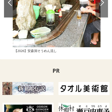
【2026】安森洞そうめん流し
【2
PR