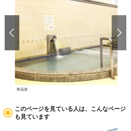
寿温泉
放生
このページを見ている人は、こんなページ
も見ています