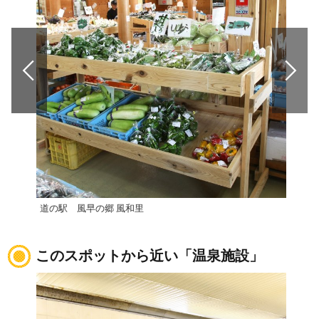
道の駅 風早の郷 風和里
道の
このスポットから近い「温泉施設」