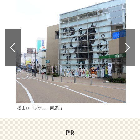
松山ロープウェー商店街
松山
PR