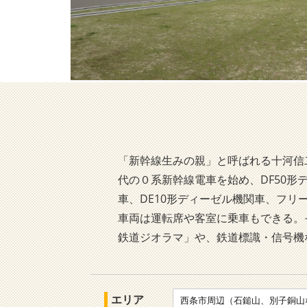
「新幹線生みの親」と呼ばれる十河信
代の０系新幹線電車を始め、DF50形
車、DE10形ディーゼル機関車、フリ
車両は運転席や客室に乗車もできる。
鉄道ジオラマ」や、鉄道標識・信号機
エリア
西条市周辺（石鎚山、別子銅山