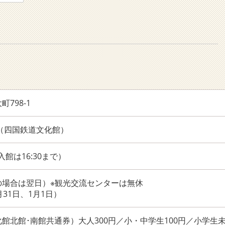
798-1
855（四国鉄道文化館）
0（入館は16:30まで）
の場合は翌日）※観光交流センターは無休
月31日、1月1日）
館北館･南館共通券）大人300円／小・中学生100円／小学生未