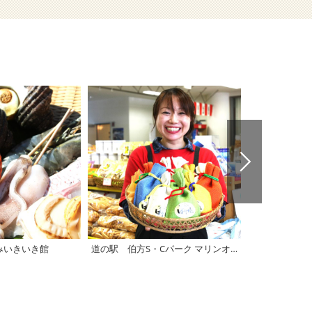
みいきいき館
道の駅 伯方S・Cパーク マリンオアシスはかた
道の駅 多々