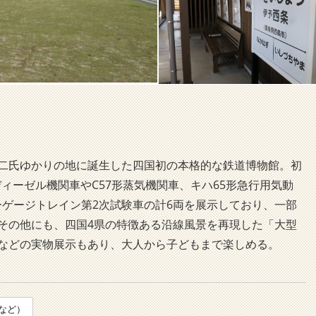
二氏ゆかりの地に誕生した四国初の本格的な鉄道博物館。初
ディーゼル機関車やC57形蒸気機関車、キハ65形急行用気動
ーゲージトレイン第2次試験車の計6両を展示しており、一部
その他にも、四国4県の特徴ある沿線風景を再現した「大型
などの実物展示もあり、大人から子どもまで楽しめる。
など）