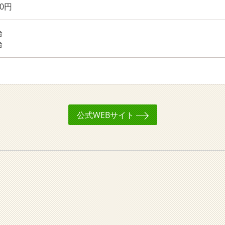
0円
台
台
公式WEBサイト