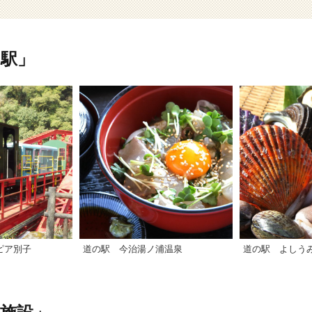
駅」
ピア別子
道の駅 今治湯ノ浦温泉
道の駅 よしう