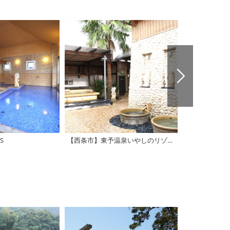
S
【西条市】東予温泉いやしのリゾート
【西条市】温泉