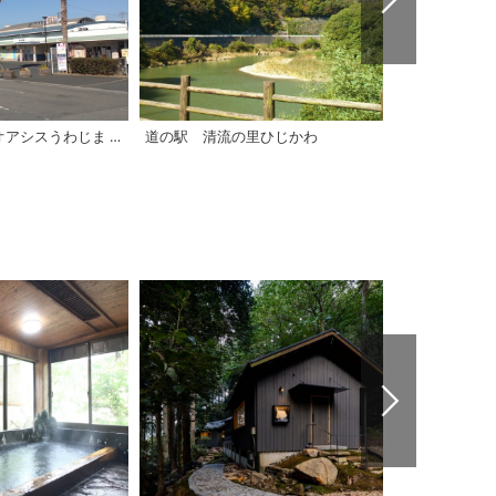
道の駅 みなとオアシスうわじま きさいや広場
道の駅 清流の里ひじかわ
道の駅 広見