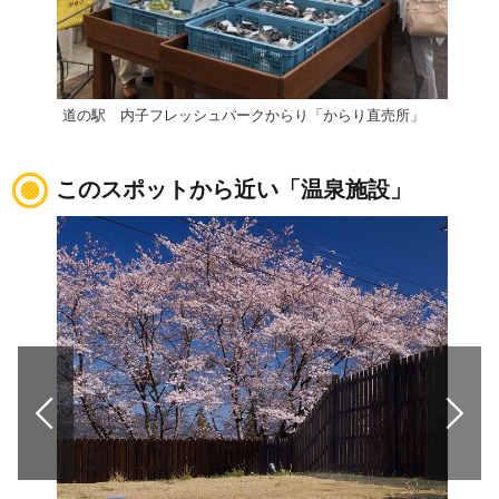
道の駅 内子フレッシュパークからり「からり直売所」
道の
このスポットから近い「温泉施設」