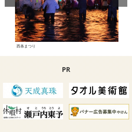
西条まつり
シー
PR