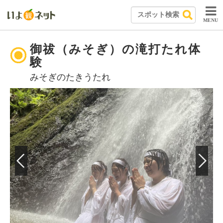
MENU
御祓（みそぎ）の滝打たれ体
験
みそぎのたきうたれ