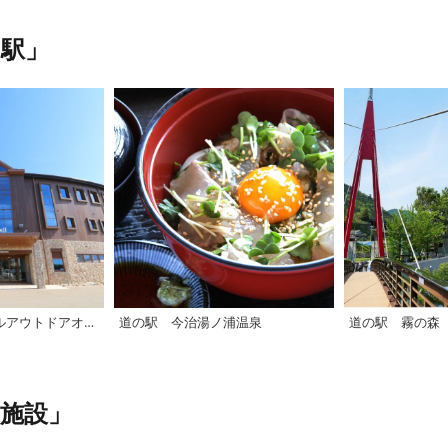
駅」
【西条市】モンベルアウトドアオアシス石鎚
道の駅 今治湯ノ浦温泉
道の駅 霧の森
施設」