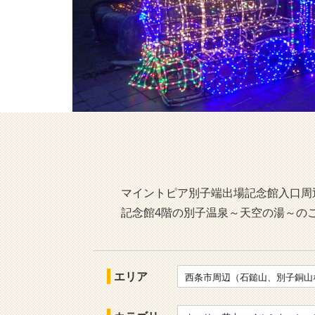
マイントピア別子端出場記念館入口周
記念館4階の別子温泉～天空の湯～の
エリア
西条市周辺（石鎚山、別子銅山