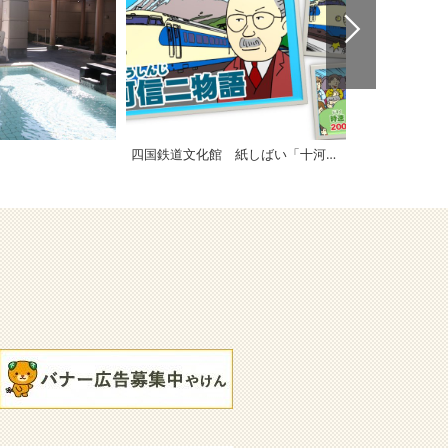
四国鉄道文化館 紙しばい「十河信二伝」
宮窪瀬戸潮流