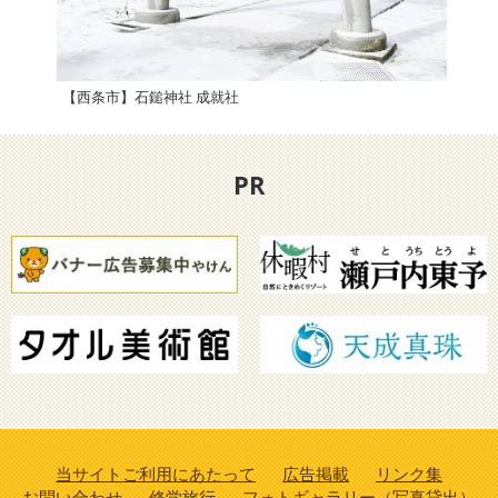
【西条市】石鎚神社 成就社
大山
PR
当サイトご利用にあたって
広告掲載
リンク集
お問い合わせ
修学旅行
フォトギャラリー（写真貸出）