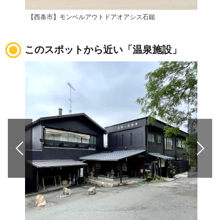
【西条市】モンベルアウトドアオアシス石鎚
道の
このスポットから近い「温泉施設」