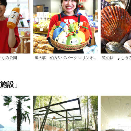
まなみ公園
道の駅 伯方S・Cパーク マリンオアシスはかた
道の駅 よしう
施設」