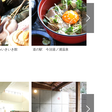
みいきいき館
道の駅 今治湯ノ浦温泉
道の駅 風早の