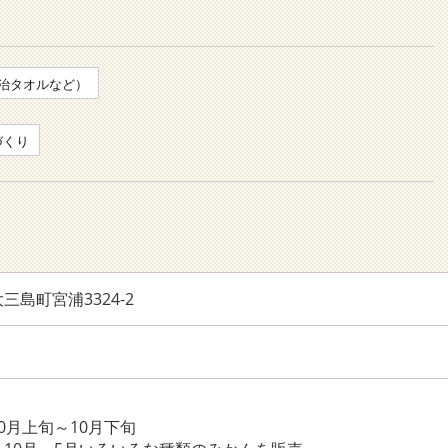
治タオルなど）
づくり
島町宮浦3324-2
0月上旬～10月下旬