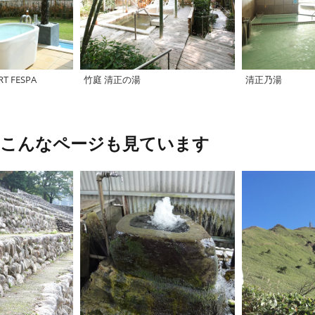
RT FESPA
竹庭 清正の湯
清正乃湯
、こんなページも見ています