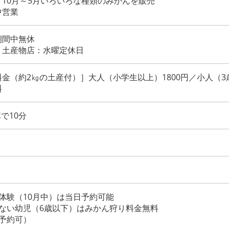
10月～5月いろいろな種類のみかんを販売
中営業
期間中無休
、土産物店：水曜定休日
金（約2㎏の土産付）］大人（小学生以上）1800円／小人（3歳
料
で10分
体験（10月中）は当日予約可能
えない幼児（6歳以下）はみかん狩り料金無料
予約可）