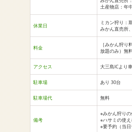
みかん直売所：
土産物店：年
ミカン狩り：
休業日
みかん直売所
［みかん狩り料
料金
放題のみ）無
アクセス
大三島ICより車
駐車場
あり 30台
駐車場代
無料
※みかん狩りの
備考
※ハサミの使
※要予約（当日