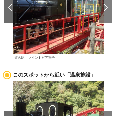
道の駅 マイントピア別子
道の
このスポットから近い「温泉施設」