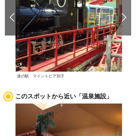
道の駅 マイントピア別子
【西
このスポットから近い「温泉施設」