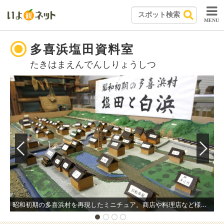
MENU
多喜浜塩田資料室
たきはまえんでんしりょうしつ
昭和初期の多喜浜村を再現したミニチュア。商店や料理店など様々な店が軒を連ね、賑わっていた当時の姿を窺うことができる。
実