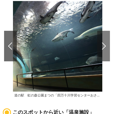
道の駅 虹の森公園まつの「四万十川学習センターおさかな館」
道の
このスポットから近い「温泉施設」