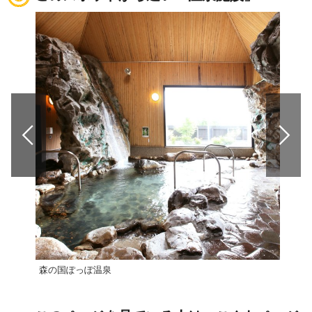
森の国ぽっぽ温泉
祓川