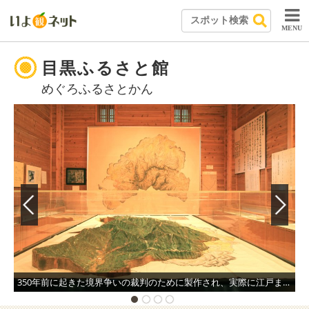
MENU
目黒ふるさと館
めぐろふるさとかん
350年前に起きた境界争いの裁判のために製作され、実際に江戸まで運ばれた目黒山形模型と関係史料。縮尺は驚くほど精密で、当時の地形と技術の高さを窺い知ることができる。
屋