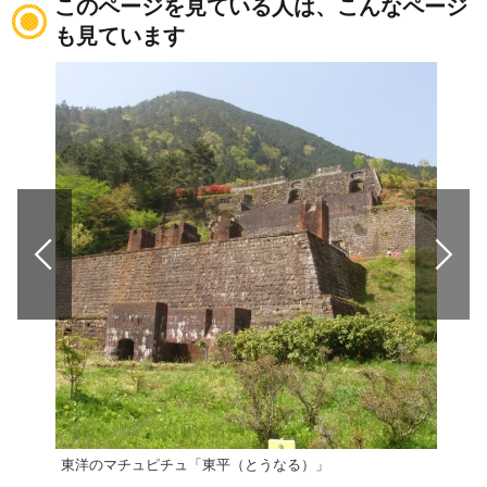
このページを見ている人は、こんなページ
も見ています
東洋のマチュピチュ「東平（とうなる）」
穴神