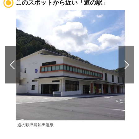
このスポットから近い「道の駅」
道の駅津島熱田温泉
道の