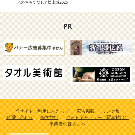
光のおもてなしin松山城2026
【2
PR
当サイトご利用にあたって
広告掲載
リンク集
お問い合わせ
修学旅行
フォトギャラリー（写真貸出）
事業者の皆さまへ