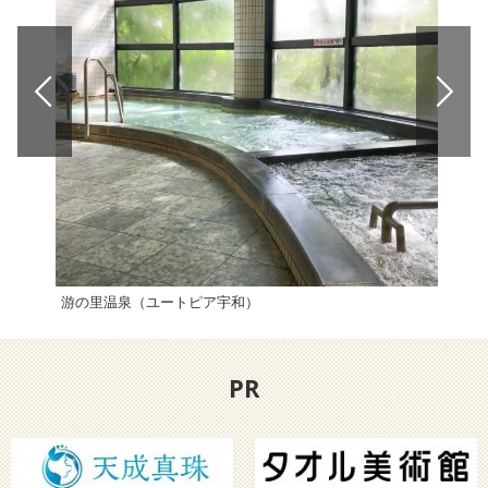
游の里温泉（ユートピア宇和）
八幡
PR