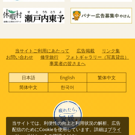
当サイトご利用にあたって
広告掲載
リンク集
お問い合わせ
修学旅行
フォトギャラリー（写真貸出）
事業者の皆さまへ
日本語
English
繁体中文
简体中文
한국어
当サイトでは、利便性の向上と利用状況の解析、広告
プライ
配信のためにCookieを使用しています。詳細は