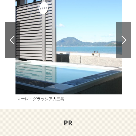
マーレ・グラッシア大三島
INL
PR