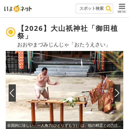
MENU
【2026】大山祇神社「御田植
祭」
おおやまづみじんじゃ「おたうえさい」
全国的に珍しい「一人角力(ひとりずもう)」は、稲の精霊との力比べである。
厳