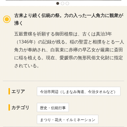
古来より続く伝統の祭。力の入った一人角力に観衆が
沸く
五穀豊穣を祈願する御田植祭は、古くは真治3年
（1346年）の記録が残る。稲の聖霊と相撲をとる一人
角力が奉納され、白装束に赤襷の早乙女が厳粛に斎田
に稲を植える。現在、愛媛県の無形民俗文化財に指定
されている。
エリア
今治市周辺（しまなみ海道、今治タオルなど）
カテゴリ
歴史・伝統行事
まつり・花火・イルミネーション