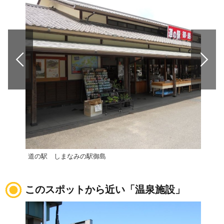
道の駅 しまなみの駅御島
道の
このスポットから近い「温泉施設」