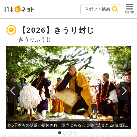
MENU
【2026】きうり封じ
きうりふうじ
約6千本もの胡瓜が祈祷され、境内にある穴に投げ込まれる様は圧巻。胡瓜が土に還ることで願いが叶うとされている。