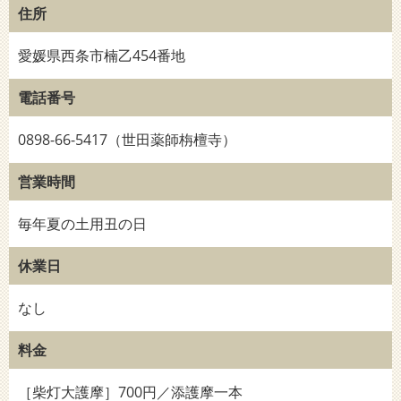
住所
愛媛県西条市楠乙454番地
電話番号
0898-66-5417（世田薬師栴檀寺）
営業時間
毎年夏の土用丑の日
休業日
なし
料金
［柴灯大護摩］700円／添護摩一本