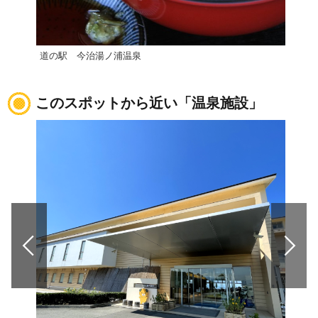
道の駅 今治湯ノ浦温泉
【西
このスポットから近い「温泉施設」