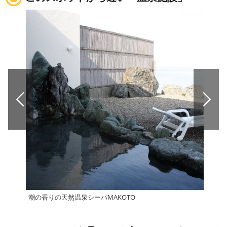
潮の香りの天然温泉シーパMAKOTO
権現