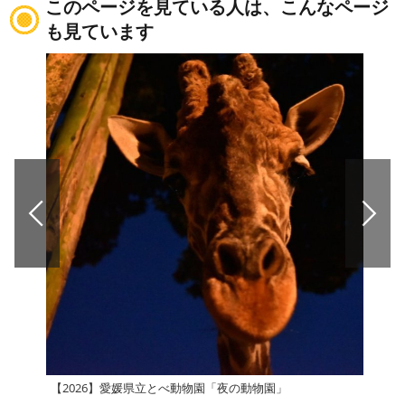
このページを見ている人は、こんなページ
も見ています
【2026】愛媛県立とべ動物園「夜の動物園」
【2