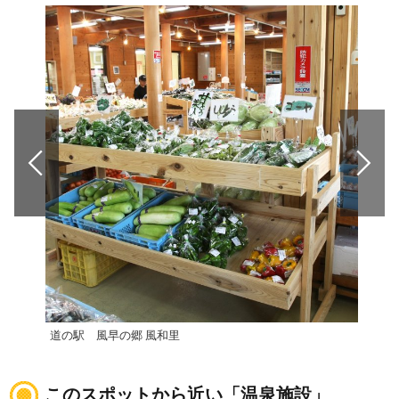
道の駅 風早の郷 風和里
道の
このスポットから近い「温泉施設」