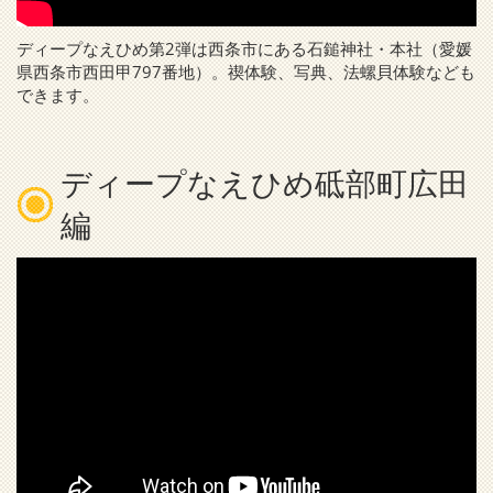
ディープなえひめ第2弾は西条市にある石鎚神社・本社（愛媛
県西条市西田甲797番地）。禊体験、写典、法螺貝体験なども
できます。
ディープなえひめ砥部町広田
編