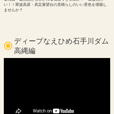
い！！翠波高原・具定展望台の見晴らしのいい景色を堪能し
ませんか？
ディープなえひめ石手川ダム
高縄編