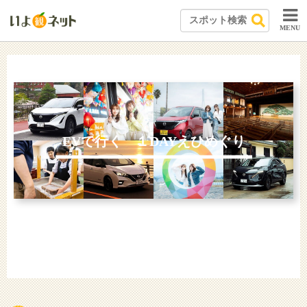
MENU
EVで行く １DAYえひめぐり