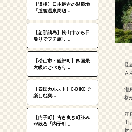
【道後】日本最古の温泉地
「道後温泉周辺…
【忽那諸島】松山市から日
帰りでプチ旅リ…
【松山市・砥部町】四国最
愛
大級のとべもり…
さ
【四国カルスト】E-BIKEで
瀬
楽しむ爽…
構
江
【内子町】古き良き町並み
山
が残る『内子町…
坑