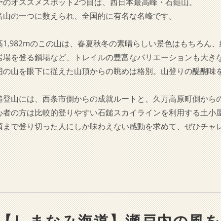
予のオススメスポット2つ目は、西日本最高峰・石鎚山。
名山の一つに数えられ、全国的に有名な名峰です。
高1,982mのこの山は、春夏秋冬の素晴らしい景色はもちろん
岩場を登る鎖場など、トレイルの豊富なバリエーションも大き
囲の山を眼下に従えた山頂からの眺めは格別。山登りの醍醐味
鎚登山には、西条市側からの成就ルートと、久万高原町側から
心者の方は比較的登りやすい石鎚スカイラインを利用する土小
頂まで登り切った人にしか味わえない感動を求めて、ぜひチャ
【しまなみ海道】瀬戸内の風