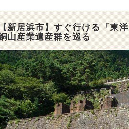
【新居浜市】すぐ行ける「東
銅山産業遺産群を巡る