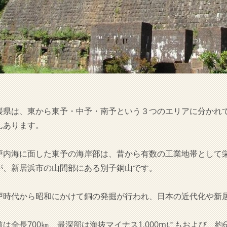
媛県は、東から東予・中予・南予という３つのエリアに分かれ
んあります。
戸内海に面した東予の海岸部は、昔から有数の工業地帯として
が、新居浜市の山間部にある別子銅山です。
戸時代から昭和にかけて銅の発掘が行われ、日本の近代化や新
。
道は全長700㎞、最深部は海抜マイナス1,000mにもおよび、