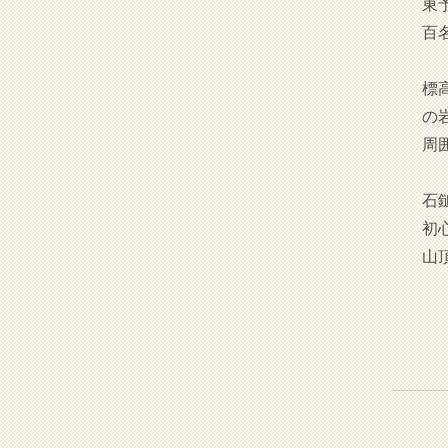
東
百
標
の
周
石
初
山