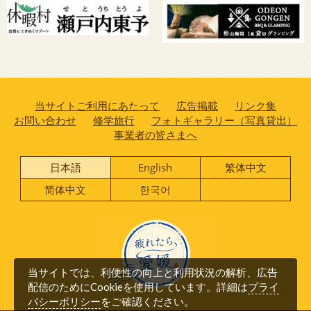
当サイトご利用にあたって
広告掲載
リンク集
お問い合わせ
修学旅行
フォトギャラリー（写真貸出）
事業者の皆さまへ
日本語
English
繁体中文
简体中文
한국어
当サイトでは、利便性の向上と利用状況の解析、広告
プライ
配信のためにCookieを使用しています。詳細は
バシーポリシー
をご確認ください。