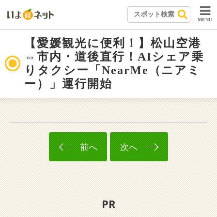
MENU
【愛媛観光に便利！】松山空港
⇔市内・道後直行！AIシェア乗
りタクシー「NearMe（ニアミ
ー）」運行開始
前へ
次へ
PR